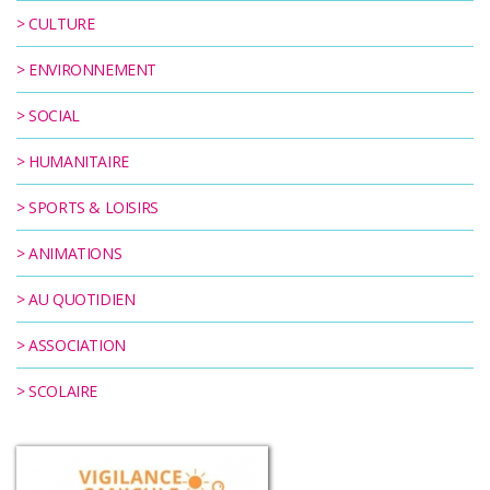
RÉGLEMENTAIRES
>
CULTURE
>
ENVIRONNEMENT
KIOSQUE
>
SOCIAL
AGENDA
>
HUMANITAIRE
ACTUS
>
SPORTS & LOISIRS
>
ANIMATIONS
>
AU QUOTIDIEN
>
ASSOCIATION
>
SCOLAIRE