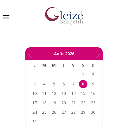
Panneau de gestion des cookies
Ville de Gleizé en beaujolais
Août
2026
GLEIZÉ
L
M
M
J
V
S
D
SE
PRÉSENTE
1
2
3
4
5
6
7
8
9
VIVRE
À
10
11
12
13
14
15
16
GLEIZÉ
17
18
19
20
21
22
23
VOS
24
25
26
27
28
29
30
DÉMARCHES
31
PUBLICATIONS