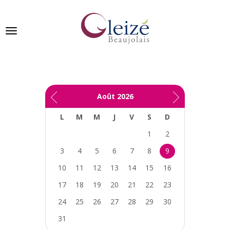
Panneau de gestion des cookies
Ville de Gleizé en beaujolais
Août
2026
GLEIZÉ
L
M
M
J
V
S
D
SE
PRÉSENTE
1
2
3
4
5
6
7
8
9
VIVRE
À
10
11
12
13
14
15
16
GLEIZÉ
17
18
19
20
21
22
23
VOS
24
25
26
27
28
29
30
DÉMARCHES
31
PUBLICATIONS