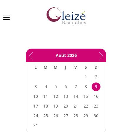
Ville de Gleizé en beaujolais
Août
2026
GLEIZÉ
L
M
M
J
V
S
D
SE
PRÉSENTE
1
2
3
4
5
6
7
8
9
VIVRE
À
10
11
12
13
14
15
16
GLEIZÉ
17
18
19
20
21
22
23
VOS
24
25
26
27
28
29
30
DÉMARCHES
31
PUBLICATIONS