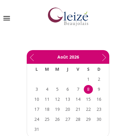
Panneau de gestion des cookies
Ville de Gleizé en beaujolais
Août
2026
GLEIZÉ
L
M
M
J
V
S
D
SE
PRÉSENTE
1
2
3
4
5
6
7
8
9
VIVRE
À
10
11
12
13
14
15
16
GLEIZÉ
17
18
19
20
21
22
23
VOS
24
25
26
27
28
29
30
DÉMARCHES
31
PUBLICATIONS