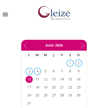
Panneau de gestion des cookies
Ville de Gleizé en beaujolais
Août
2026
GLEIZÉ
L
M
M
J
V
S
D
SE
PRÉSENTE
1
2
5
6
7
8
9
3
4
VIVRE
À
10
11
12
13
14
15
16
GLEIZÉ
17
18
19
20
21
22
23
VOS
24
25
26
27
28
29
30
DÉMARCHES
31
PUBLICATIONS