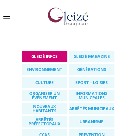
Panneau de gestion des cookies
Ville de Gleizé en beaujolais
GLEIZÉ INFOS
GLEIZÉ MAGAZINE
GLEIZÉ
ENVIRONNEMENT
GÉNÉRATIONS
SE
PRÉSENTE
CULTURE
SPORT - LOISIRS
VIVRE
ORGANISER UN
INFORMATIONS
À
ÉVÉNEMENT
MUNICPALES
GLEIZÉ
NOUVEAUX
ARRÊTÉS MUNICIPAUX
HABITANTS
VOS
ARRÊTÉS
URBANISME
DÉMARCHES
PRÉFECTORAUX
CCAS
PREVENTION
PUBLICATIONS