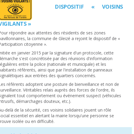
DISPOSITIF « VOISINS
VIGILANTS »
Pour répondre aux attentes des résidents de ses zones
pavillonnaires, la commune de Gleizé a rejoint le dispositif de «
Participation citoyenne ».
Initiée en janvier 2015 par la signature d'un protocole, cette
démarche s'est concrétisée par des réunions d'information
régulières entre la police (nationale et municipale) et les
habitants référents, ainsi que par l'installation de panneaux
signalétiques aux entrées des quartiers concernés.
Les référents adoptent une posture de bienveillance et non de
surveillance. Véritables relais auprès des forces de l'ordre, ils
signalent tout comportement ou événement suspect (véhicules
intrusifs, démarchages douteux, etc.).
Au-delà de la sécurité, ces voisins solidaires jouent un rôle
social essentiel en alertant la mairie lorsqu'une personne se
trouve isolée ou en difficulté.