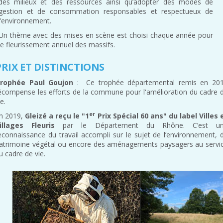
des milieux et des ressources ainsi qu’adopter des modes de
gestion et de consommation responsables et respectueux de
l’environnement.
Un thème avec des mises en scène est choisi chaque année pour
le fleurissement annuel des massifs.
PRIX ET DISTINCTIONS
rophée Paul Goujon
: Ce trophée départemental remis en 20
écompense les efforts de la commune pour l'amélioration du cadre 
ie.
er
n 2019,
Gleizé a reçu le "1
Prix Spécial 60 ans" du label Villes 
illages Fleuris
par le Département du Rhône. C’est u
econnaissance du travail accompli sur le sujet de l’environnement, 
atrimoine végétal ou encore des aménagements paysagers au servi
u cadre de vie.