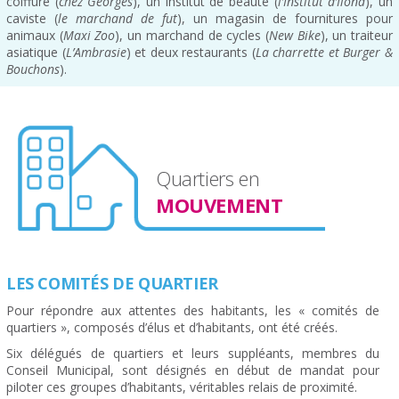
coiffure (
chez Georges
), un institut de beauté (
l’Institut d’Ilona
), un
caviste (
le marchand de fut
), un magasin de fournitures pour
animaux (
Maxi Zoo
), un marchand de cycles (
New Bike
), un traiteur
asiatique (
L’Ambrasie
) et deux restaurants (
La charrette et Burger &
Bouchons
).
Quartiers en
MOUVEMENT
LES COMITÉS DE QUARTIER
Pour répondre aux attentes des habitants, les « comités de
quartiers », composés d’élus et d’habitants, ont été créés.
Six délégués de quartiers et leurs suppléants, membres du
Conseil Municipal, sont désignés en début de mandat pour
piloter ces groupes d’habitants, véritables relais de proximité.