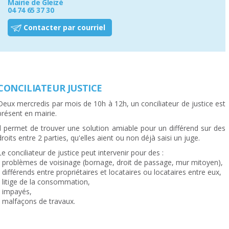
Mairie de Gleizé
04 74 65 37 30
Contacter par courriel
CONCILIATEUR JUSTICE
Deux mercredis par mois de 10h à 12h, un conciliateur de justice est
présent en mairie.
Il permet de trouver une solution amiable pour un différend sur des
droits entre 2 parties, qu'elles aient ou non déjà saisi un juge.
Le conciliateur de justice peut intervenir pour des :
- problèmes de voisinage (bornage, droit de passage, mur mitoyen),
- différends entre propriétaires et locataires ou locataires entre eux,
- litige de la consommation,
- impayés,
- malfaçons de travaux.