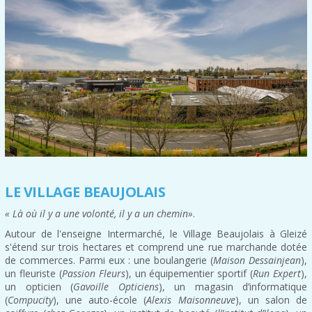
LE VILLAGE BEAUJOLAIS
« Là où il y a une volonté, il y a un chemin»
.
Autour de l'enseigne Intermarché, le Village Beaujolais à Gleizé
s'étend sur trois hectares et comprend une rue marchande dotée
de commerces. Parmi eux : une boulangerie (
Maison Dessainjean
),
un fleuriste (
Passion Fleurs
), un équipementier sportif (
Run Expert
),
un opticien (
Gavoille Opticiens
), un magasin d’informatique
(
Compucity
), une auto-école (
Alexis Maisonneuve
), un salon de