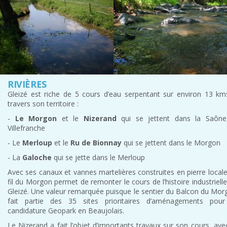
RIVIÈRES
Gleizé est riche de 5 cours d’eau serpentant sur environ 13 km
travers son territoire :
‐
Le Morgon
et le
Nizerand
qui se jettent dans la Saône
Villefranche
‐ Le
Merloup
et le
Ru de Bionnay
qui se jettent dans le Morgon
‐ La
Galoche
qui se jette dans le Merloup
Avec ses canaux et vannes martelières construites en pierre locale
fil du Morgon permet de remonter le cours de l’histoire industriell
Gleizé. Une valeur remarquée puisque le sentier du Balcon du Mor
fait partie des 35 sites prioritaires d’aménagements pour
candidature Geopark en Beaujolais.
Le Nizerand a fait l’objet d’importants travaux sur son cours, ave