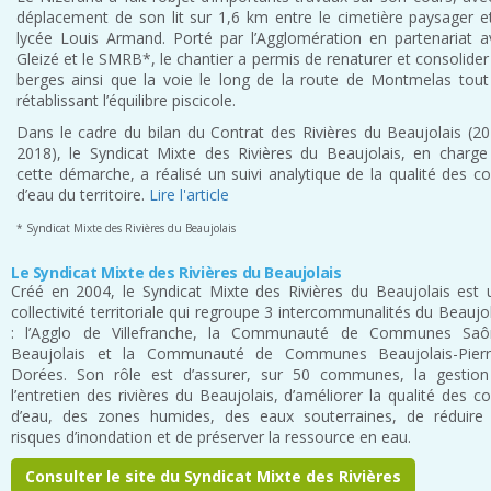
déplacement de son lit sur 1,6 km entre le cimetière paysager et
lycée Louis Armand. Porté par l’Agglomération en partenariat a
Gleizé et le SMRB*, le chantier a permis de renaturer et consolider
berges ainsi que la voie le long de la route de Montmelas tout
rétablissant l’équilibre piscicole.
Dans le cadre du bilan du Contrat des Rivières du Beaujolais (20
2018), le Syndicat Mixte des Rivières du Beaujolais, en charge
cette démarche, a réalisé un suivi analytique de la qualité des c
d’eau du territoire.
Lire l'article
* Syndicat Mixte des Rivières du Beaujolais
Le Syndicat Mixte des Rivières du Beaujolais
Créé en 2004, le Syndicat Mixte des Rivières du Beaujolais est 
collectivité territoriale qui regroupe 3 intercommunalités du Beaujo
: l’Agglo de Villefranche, la Communauté de Communes Saô
Beaujolais et la Communauté de Communes Beaujolais-Pierr
Dorées. Son rôle est d’assurer, sur 50 communes, la gestion
l’entretien des rivières du Beaujolais, d’améliorer la qualité des c
d’eau, des zones humides, des eaux souterraines, de réduire 
risques d’inondation et de préserver la ressource en eau.
Consulter le site du Syndicat Mixte des Rivières