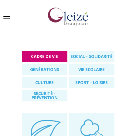
Panneau de gestion des cookies
Ville de Gleizé en beaujolais
CADRE DE VIE
SOCIAL - SOLIDARITÉ
GLEIZÉ
GÉNÉRATIONS
VIE SCOLAIRE
SE
PRÉSENTE
CULTURE
SPORT - LOISIRS
VIVRE
SÉCURITÉ -
À
PRÉVENTION
GLEIZÉ
VOS
DÉMARCHES
PUBLICATIONS