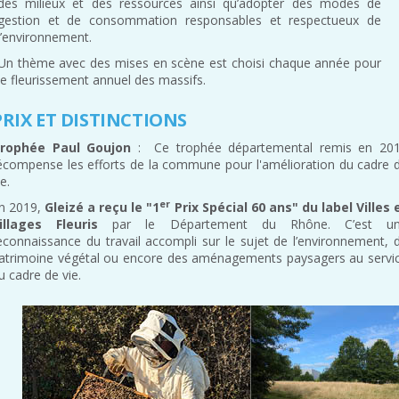
des milieux et des ressources ainsi qu’adopter des modes de
gestion et de consommation responsables et respectueux de
l’environnement.
Un thème avec des mises en scène est choisi chaque année pour
le fleurissement annuel des massifs.
PRIX ET DISTINCTIONS
rophée Paul Goujon
: Ce trophée départemental remis en 20
écompense les efforts de la commune pour l'amélioration du cadre 
ie.
er
n 2019,
Gleizé a reçu le "1
Prix Spécial 60 ans" du label Villes 
illages Fleuris
par le Département du Rhône. C’est u
econnaissance du travail accompli sur le sujet de l’environnement, 
atrimoine végétal ou encore des aménagements paysagers au servi
u cadre de vie.