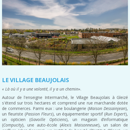
LE VILLAGE BEAUJOLAIS
« Là où il y a une volonté, il y a un chemin»
.
Autour de l'enseigne Intermarché, le Village Beaujolais à Gleizé
s'étend sur trois hectares et comprend une rue marchande dotée
de commerces. Parmi eux : une boulangerie (
Maison Dessainjean
),
un fleuriste (
Passion Fleurs
), un équipementier sportif (
Run Expert
),
un opticien (
Gavoille Opticiens
), un magasin d’informatique
(
Compucity
), une auto-école (
Alexis Maisonneuve
), un salon de