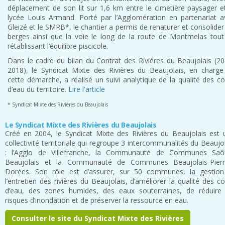
déplacement de son lit sur 1,6 km entre le cimetière paysager et
lycée Louis Armand. Porté par l’Agglomération en partenariat a
Gleizé et le SMRB*, le chantier a permis de renaturer et consolider
berges ainsi que la voie le long de la route de Montmelas tout
rétablissant l’équilibre piscicole.
Dans le cadre du bilan du Contrat des Rivières du Beaujolais (20
2018), le Syndicat Mixte des Rivières du Beaujolais, en charge
cette démarche, a réalisé un suivi analytique de la qualité des c
d’eau du territoire.
Lire l'article
* Syndicat Mixte des Rivières du Beaujolais
Le Syndicat Mixte des Rivières du Beaujolais
Créé en 2004, le Syndicat Mixte des Rivières du Beaujolais est 
collectivité territoriale qui regroupe 3 intercommunalités du Beaujo
: l’Agglo de Villefranche, la Communauté de Communes Saô
Beaujolais et la Communauté de Communes Beaujolais-Pierr
Dorées. Son rôle est d’assurer, sur 50 communes, la gestion
l’entretien des rivières du Beaujolais, d’améliorer la qualité des c
d’eau, des zones humides, des eaux souterraines, de réduire 
risques d’inondation et de préserver la ressource en eau.
Consulter le site du Syndicat Mixte des Rivières