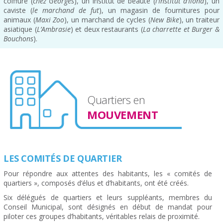
coiffure (
chez Georges
), un institut de beauté (
l’Institut d’Ilona
), un
caviste (
le marchand de fut
), un magasin de fournitures pour
animaux (
Maxi Zoo
), un marchand de cycles (
New Bike
), un traiteur
asiatique (
L’Ambrasie
) et deux restaurants (
La charrette et Burger &
Bouchons
).
Quartiers en
MOUVEMENT
LES COMITÉS DE QUARTIER
Pour répondre aux attentes des habitants, les « comités de
quartiers », composés d’élus et d’habitants, ont été créés.
Six délégués de quartiers et leurs suppléants, membres du
Conseil Municipal, sont désignés en début de mandat pour
piloter ces groupes d’habitants, véritables relais de proximité.