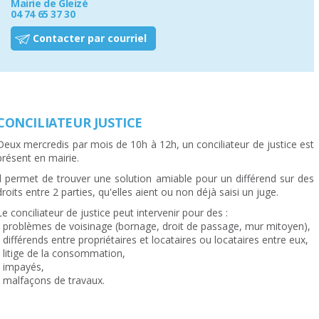
Mairie de Gleizé
04 74 65 37 30
Contacter par courriel
CONCILIATEUR JUSTICE
Deux mercredis par mois de 10h à 12h, un conciliateur de justice est
présent en mairie.
Il permet de trouver une solution amiable pour un différend sur des
droits entre 2 parties, qu'elles aient ou non déjà saisi un juge.
Le conciliateur de justice peut intervenir pour des :
- problèmes de voisinage (bornage, droit de passage, mur mitoyen),
- différends entre propriétaires et locataires ou locataires entre eux,
- litige de la consommation,
- impayés,
- malfaçons de travaux.