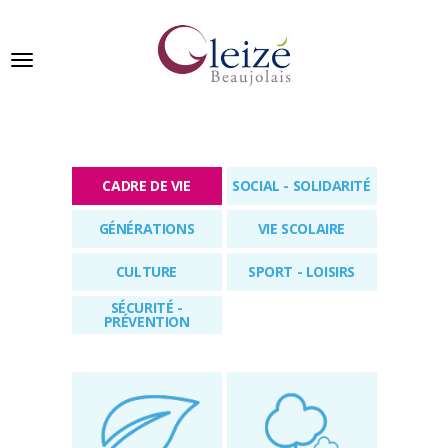
Panneau de gestion des cookies
Ville de Gleizé en beaujolais
CADRE DE VIE
SOCIAL - SOLIDARITÉ
GLEIZÉ
GÉNÉRATIONS
VIE SCOLAIRE
SE
PRÉSENTE
CULTURE
SPORT - LOISIRS
VIVRE
SÉCURITÉ -
À
PRÉVENTION
GLEIZÉ
VOS
DÉMARCHES
PUBLICATIONS