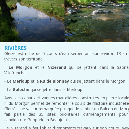
RIVIÈRES
Gleizé est riche de 5 cours d’eau serpentant sur environ 13 km
travers son territoire :
‐
Le Morgon
et le
Nizerand
qui se jettent dans la Saône
Villefranche
‐ Le
Merloup
et le
Ru de Bionnay
qui se jettent dans le Morgon
‐ La
Galoche
qui se jette dans le Merloup
Avec ses canaux et vannes martelières construites en pierre locale
fil du Morgon permet de remonter le cours de l’histoire industriell
Gleizé. Une valeur remarquée puisque le sentier du Balcon du Mor
fait partie des 35 sites prioritaires d’aménagements pour
candidature Geopark en Beaujolais.
Le Nizerand a fait l’objet d’importants travaux sur son cours, ave