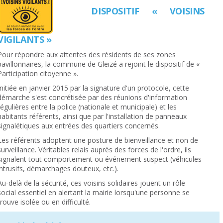
DISPOSITIF « VOISINS
VIGILANTS »
Pour répondre aux attentes des résidents de ses zones
pavillonnaires, la commune de Gleizé a rejoint le dispositif de «
Participation citoyenne ».
Initiée en janvier 2015 par la signature d'un protocole, cette
démarche s'est concrétisée par des réunions d'information
régulières entre la police (nationale et municipale) et les
habitants référents, ainsi que par l'installation de panneaux
signalétiques aux entrées des quartiers concernés.
Les référents adoptent une posture de bienveillance et non de
surveillance. Véritables relais auprès des forces de l'ordre, ils
signalent tout comportement ou événement suspect (véhicules
intrusifs, démarchages douteux, etc.).
Au-delà de la sécurité, ces voisins solidaires jouent un rôle
social essentiel en alertant la mairie lorsqu'une personne se
trouve isolée ou en difficulté.