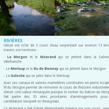
RIVIÈRES
Gleizé est riche de 5 cours d’eau serpentant sur environ 13 km
travers son territoire :
‐
Le Morgon
et le
Nizerand
qui se jettent dans la Saône
Villefranche
‐ Le
Merloup
et le
Ru de Bionnay
qui se jettent dans le Morgon
‐ La
Galoche
qui se jette dans le Merloup
Avec ses canaux et vannes martelières construites en pierre locale
fil du Morgon permet de remonter le cours de l’histoire industriell
Gleizé. Une valeur remarquée puisque le sentier du Balcon du Mor
fait partie des 35 sites prioritaires d’aménagements pour
candidature Geopark en Beaujolais.
Le Nizerand a fait l’objet d’importants travaux sur son cours, ave