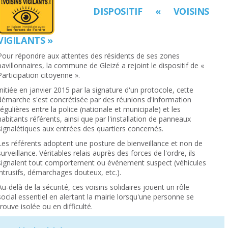
DISPOSITIF « VOISINS
VIGILANTS »
Pour répondre aux attentes des résidents de ses zones
pavillonnaires, la commune de Gleizé a rejoint le dispositif de «
Participation citoyenne ».
Initiée en janvier 2015 par la signature d'un protocole, cette
démarche s'est concrétisée par des réunions d'information
régulières entre la police (nationale et municipale) et les
habitants référents, ainsi que par l'installation de panneaux
signalétiques aux entrées des quartiers concernés.
Les référents adoptent une posture de bienveillance et non de
surveillance. Véritables relais auprès des forces de l'ordre, ils
signalent tout comportement ou événement suspect (véhicules
intrusifs, démarchages douteux, etc.).
Au-delà de la sécurité, ces voisins solidaires jouent un rôle
social essentiel en alertant la mairie lorsqu'une personne se
trouve isolée ou en difficulté.