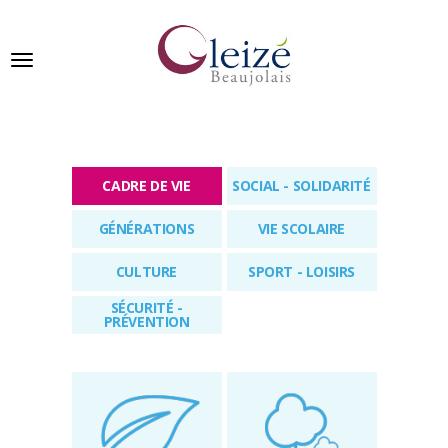
Panneau de gestion des cookies
Ville de Gleizé en beaujolais
CADRE DE VIE
SOCIAL - SOLIDARITÉ
GLEIZÉ
GÉNÉRATIONS
VIE SCOLAIRE
SE
PRÉSENTE
CULTURE
SPORT - LOISIRS
VIVRE
SÉCURITÉ -
À
PRÉVENTION
GLEIZÉ
VOS
DÉMARCHES
PUBLICATIONS