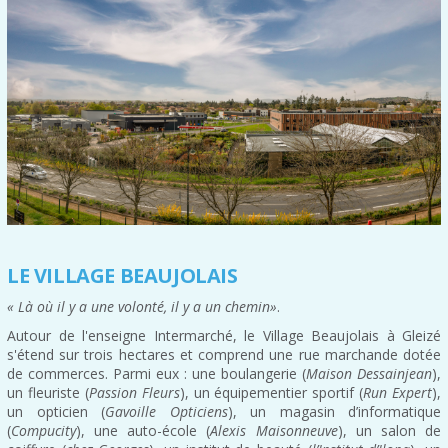
LE VILLAGE BEAUJOLAIS
« Là où il y a une volonté, il y a un chemin»
.
Autour de l'enseigne Intermarché, le Village Beaujolais à Gleizé
s'étend sur trois hectares et comprend une rue marchande dotée
de commerces. Parmi eux : une boulangerie (
Maison Dessainjean
),
un fleuriste (
Passion Fleurs
), un équipementier sportif (
Run Expert
),
un opticien (
Gavoille Opticiens
), un magasin d’informatique
(
Compucity
), une auto-école (
Alexis Maisonneuve
), un salon de