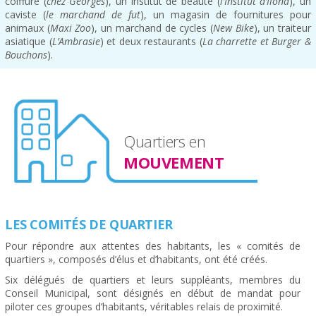
coiffure (
chez Georges
), un institut de beauté (
l’Institut d’Ilona
), un
caviste (
le marchand de fut
), un magasin de fournitures pour
animaux (
Maxi Zoo
), un marchand de cycles (
New Bike
), un traiteur
asiatique (
L’Ambrasie
) et deux restaurants (
La charrette et Burger &
Bouchons
).
Quartiers en
MOUVEMENT
LES COMITÉS DE QUARTIER
Pour répondre aux attentes des habitants, les « comités de
quartiers », composés d’élus et d’habitants, ont été créés.
Six délégués de quartiers et leurs suppléants, membres du
Conseil Municipal, sont désignés en début de mandat pour
piloter ces groupes d’habitants, véritables relais de proximité.