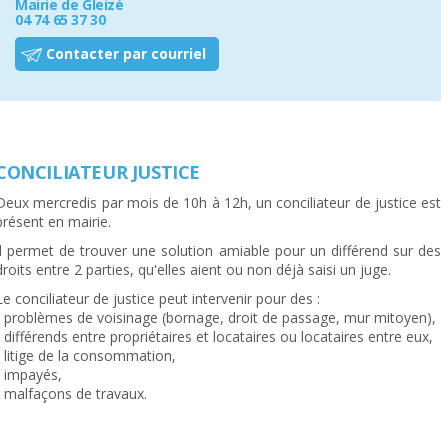
Mairie de Gleizé
04 74 65 37 30
Contacter par courriel
CONCILIATEUR JUSTICE
Deux mercredis par mois de 10h à 12h, un conciliateur de justice est
présent en mairie.
Il permet de trouver une solution amiable pour un différend sur des
droits entre 2 parties, qu'elles aient ou non déjà saisi un juge.
Le conciliateur de justice peut intervenir pour des :
- problèmes de voisinage (bornage, droit de passage, mur mitoyen),
- différends entre propriétaires et locataires ou locataires entre eux,
- litige de la consommation,
- impayés,
- malfaçons de travaux.