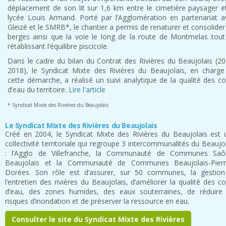
déplacement de son lit sur 1,6 km entre le cimetière paysager et
lycée Louis Armand. Porté par l’Agglomération en partenariat a
Gleizé et le SMRB*, le chantier a permis de renaturer et consolider
berges ainsi que la voie le long de la route de Montmelas tout
rétablissant l’équilibre piscicole.
Dans le cadre du bilan du Contrat des Rivières du Beaujolais (20
2018), le Syndicat Mixte des Rivières du Beaujolais, en charge
cette démarche, a réalisé un suivi analytique de la qualité des c
d’eau du territoire.
Lire l'article
* Syndicat Mixte des Rivières du Beaujolais
Le Syndicat Mixte des Rivières du Beaujolais
Créé en 2004, le Syndicat Mixte des Rivières du Beaujolais est 
collectivité territoriale qui regroupe 3 intercommunalités du Beaujo
: l’Agglo de Villefranche, la Communauté de Communes Saô
Beaujolais et la Communauté de Communes Beaujolais-Pierr
Dorées. Son rôle est d’assurer, sur 50 communes, la gestion
l’entretien des rivières du Beaujolais, d’améliorer la qualité des c
d’eau, des zones humides, des eaux souterraines, de réduire 
risques d’inondation et de préserver la ressource en eau.
Consulter le site du Syndicat Mixte des Rivières