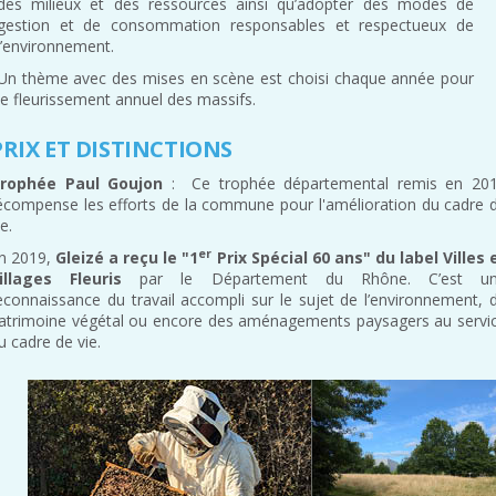
des milieux et des ressources ainsi qu’adopter des modes de
gestion et de consommation responsables et respectueux de
l’environnement.
Un thème avec des mises en scène est choisi chaque année pour
le fleurissement annuel des massifs.
PRIX ET DISTINCTIONS
rophée Paul Goujon
: Ce trophée départemental remis en 20
écompense les efforts de la commune pour l'amélioration du cadre 
ie.
er
n 2019,
Gleizé a reçu le "1
Prix Spécial 60 ans" du label Villes 
illages Fleuris
par le Département du Rhône. C’est u
econnaissance du travail accompli sur le sujet de l’environnement, 
atrimoine végétal ou encore des aménagements paysagers au servi
u cadre de vie.