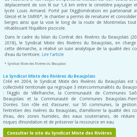
déplacement de son lit sur 1,6 km entre le cimetière paysager et
lycée Louis Armand. Porté par l’Agglomération en partenariat a
Gleizé et le SMRB*, le chantier a permis de renaturer et consolider
berges ainsi que la voie le long de la route de Montmelas tout
rétablissant l’équilibre piscicole.
Dans le cadre du bilan du Contrat des Rivières du Beaujolais (20
2018), le Syndicat Mixte des Rivières du Beaujolais, en charge
cette démarche, a réalisé un suivi analytique de la qualité des c
d’eau du territoire.
Lire l'article
* Syndicat Mixte des Rivières du Beaujolais
Le Syndicat Mixte des Rivières du Beaujolais
Créé en 2004, le Syndicat Mixte des Rivières du Beaujolais est 
collectivité territoriale qui regroupe 3 intercommunalités du Beaujo
: l’Agglo de Villefranche, la Communauté de Communes Saô
Beaujolais et la Communauté de Communes Beaujolais-Pierr
Dorées. Son rôle est d’assurer, sur 50 communes, la gestion
l’entretien des rivières du Beaujolais, d’améliorer la qualité des c
d’eau, des zones humides, des eaux souterraines, de réduire 
risques d’inondation et de préserver la ressource en eau.
Consulter le site du Syndicat Mixte des Rivières