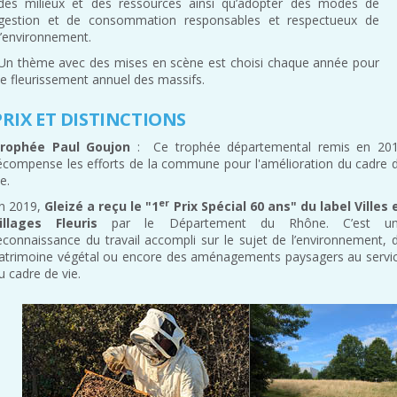
des milieux et des ressources ainsi qu’adopter des modes de
gestion et de consommation responsables et respectueux de
l’environnement.
Un thème avec des mises en scène est choisi chaque année pour
le fleurissement annuel des massifs.
PRIX ET DISTINCTIONS
rophée Paul Goujon
: Ce trophée départemental remis en 20
écompense les efforts de la commune pour l'amélioration du cadre 
ie.
er
n 2019,
Gleizé a reçu le "1
Prix Spécial 60 ans" du label Villes 
illages Fleuris
par le Département du Rhône. C’est u
econnaissance du travail accompli sur le sujet de l’environnement, 
atrimoine végétal ou encore des aménagements paysagers au servi
u cadre de vie.