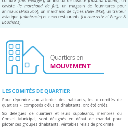
coiffure (
chez Georges
), un institut de beauté (
l’Institut d’Ilona
), un
caviste (
le marchand de fut
), un magasin de fournitures pour
animaux (
Maxi Zoo
), un marchand de cycles (
New Bike
), un traiteur
asiatique (
L’Ambrasie
) et deux restaurants (
La charrette et Burger &
Bouchons
).
Quartiers en
MOUVEMENT
LES COMITÉS DE QUARTIER
Pour répondre aux attentes des habitants, les « comités de
quartiers », composés d’élus et d’habitants, ont été créés.
Six délégués de quartiers et leurs suppléants, membres du
Conseil Municipal, sont désignés en début de mandat pour
piloter ces groupes d’habitants, véritables relais de proximité.