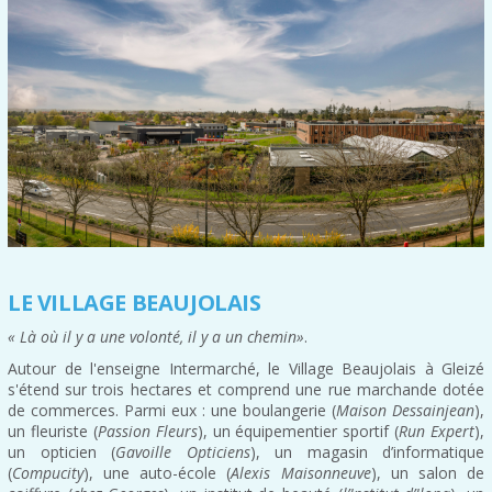
LE VILLAGE BEAUJOLAIS
« Là où il y a une volonté, il y a un chemin»
.
Autour de l'enseigne Intermarché, le Village Beaujolais à Gleizé
s'étend sur trois hectares et comprend une rue marchande dotée
de commerces. Parmi eux : une boulangerie (
Maison Dessainjean
),
un fleuriste (
Passion Fleurs
), un équipementier sportif (
Run Expert
),
un opticien (
Gavoille Opticiens
), un magasin d’informatique
(
Compucity
), une auto-école (
Alexis Maisonneuve
), un salon de