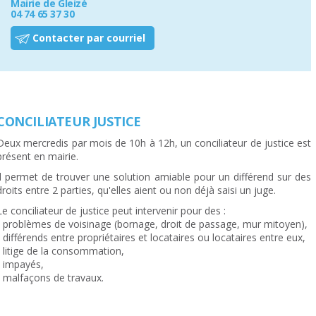
Mairie de Gleizé
04 74 65 37 30
Contacter par courriel
CONCILIATEUR JUSTICE
Deux mercredis par mois de 10h à 12h, un conciliateur de justice est
présent en mairie.
Il permet de trouver une solution amiable pour un différend sur des
droits entre 2 parties, qu'elles aient ou non déjà saisi un juge.
Le conciliateur de justice peut intervenir pour des :
- problèmes de voisinage (bornage, droit de passage, mur mitoyen),
- différends entre propriétaires et locataires ou locataires entre eux,
- litige de la consommation,
- impayés,
- malfaçons de travaux.