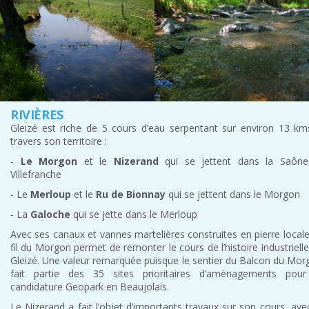
RIVIÈRES
Gleizé est riche de 5 cours d’eau serpentant sur environ 13 km
travers son territoire :
‐
Le Morgon
et le
Nizerand
qui se jettent dans la Saône
Villefranche
‐ Le
Merloup
et le
Ru de Bionnay
qui se jettent dans le Morgon
‐ La
Galoche
qui se jette dans le Merloup
Avec ses canaux et vannes martelières construites en pierre locale
fil du Morgon permet de remonter le cours de l’histoire industriell
Gleizé. Une valeur remarquée puisque le sentier du Balcon du Mor
fait partie des 35 sites prioritaires d’aménagements pour
candidature Geopark en Beaujolais.
Le Nizerand a fait l’objet d’importants travaux sur son cours, ave