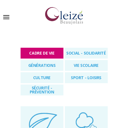
Panneau de gestion des cookies
Ville de Gleizé en beaujolais
CADRE DE VIE
SOCIAL - SOLIDARITÉ
GLEIZÉ
GÉNÉRATIONS
VIE SCOLAIRE
SE
PRÉSENTE
CULTURE
SPORT - LOISIRS
VIVRE
SÉCURITÉ -
À
PRÉVENTION
GLEIZÉ
VOS
DÉMARCHES
PUBLICATIONS