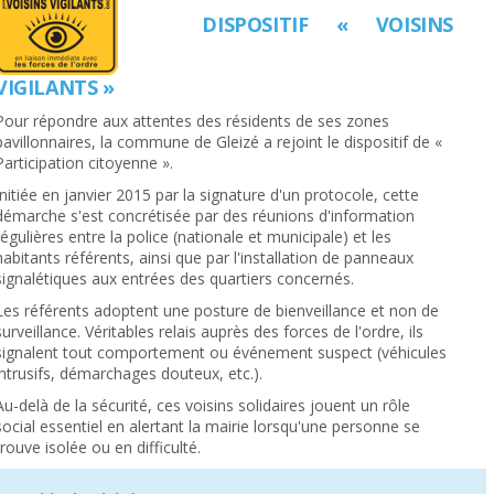
DISPOSITIF « VOISINS
VIGILANTS »
Pour répondre aux attentes des résidents de ses zones
pavillonnaires, la commune de Gleizé a rejoint le dispositif de «
Participation citoyenne ».
Initiée en janvier 2015 par la signature d'un protocole, cette
démarche s'est concrétisée par des réunions d'information
régulières entre la police (nationale et municipale) et les
habitants référents, ainsi que par l'installation de panneaux
signalétiques aux entrées des quartiers concernés.
Les référents adoptent une posture de bienveillance et non de
surveillance. Véritables relais auprès des forces de l'ordre, ils
signalent tout comportement ou événement suspect (véhicules
intrusifs, démarchages douteux, etc.).
Au-delà de la sécurité, ces voisins solidaires jouent un rôle
social essentiel en alertant la mairie lorsqu'une personne se
trouve isolée ou en difficulté.