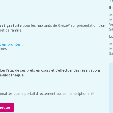
B
Ma
Me
Ve
est gratuite
pour les habitants de Gleizé* sur présentation d’un
Sa
ret de famille.
L
Ma
t emprunter :
Me
aines
Sa
ter l’état de ses prêts en cours et d’effectuer des réservations
ue-ludothèque.
ionnalités que le portail directement sur son smartphone.
En
othèque