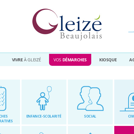
Ville de Gleizé en beaujolais
VIVRE
À GLEIZÉ
VOS
DÉMARCHES
KIOSQUE
A
CHES
ENFANCE-SCOLARITÉ
SOCIAL
CIM
RATIVES