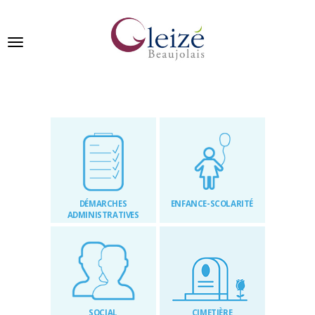
Panneau de gestion des cookies
Ville de Gleizé en beaujolais
GLEIZÉ
SE
PRÉSENTE
DÉMARCHES
ENFANCE-SCOLARITÉ
VIVRE
ADMINISTRATIVES
À
GLEIZÉ
VOS
DÉMARCHES
SOCIAL
CIMETIÈRE
PUBLICATIONS