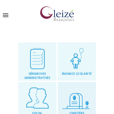
Panneau de gestion des cookies
Ville de Gleizé en beaujolais
GLEIZÉ
SE
PRÉSENTE
DÉMARCHES
ENFANCE-SCOLARITÉ
VIVRE
ADMINISTRATIVES
À
GLEIZÉ
VOS
DÉMARCHES
SOCIAL
CIMETIÈRE
PUBLICATIONS