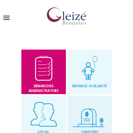
Panneau de gestion des cookies
Ville de Gleizé en beaujolais
GLEIZÉ
SE
PRÉSENTE
DÉMARCHES
ENFANCE-SCOLARITÉ
VIVRE
ADMINISTRATIVES
À
GLEIZÉ
VOS
DÉMARCHES
SOCIAL
CIMETIÈRE
PUBLICATIONS