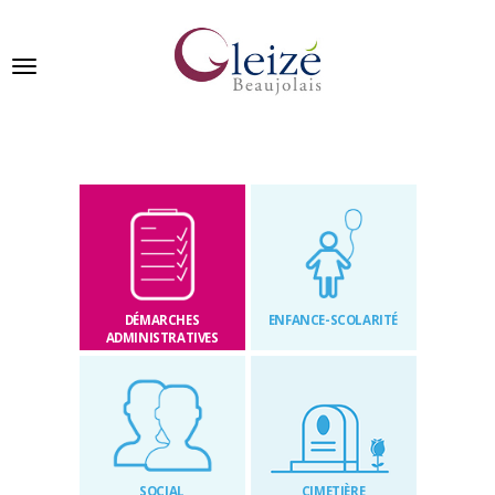
Panneau de gestion des cookies
Ville de Gleizé en beaujolais
GLEIZÉ
SE
PRÉSENTE
DÉMARCHES
ENFANCE-SCOLARITÉ
VIVRE
ADMINISTRATIVES
À
GLEIZÉ
VOS
DÉMARCHES
SOCIAL
CIMETIÈRE
PUBLICATIONS