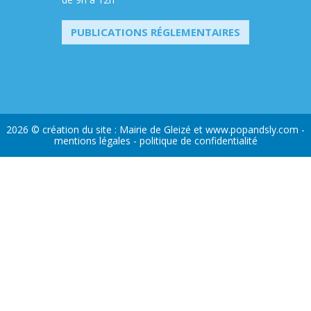
PUBLICATIONS RÉGLEMENTAIRES
2026 © création du site : Mairie de Gleizé et
www.popandsly.com
-
mentions légales
-
politique de confidentialité