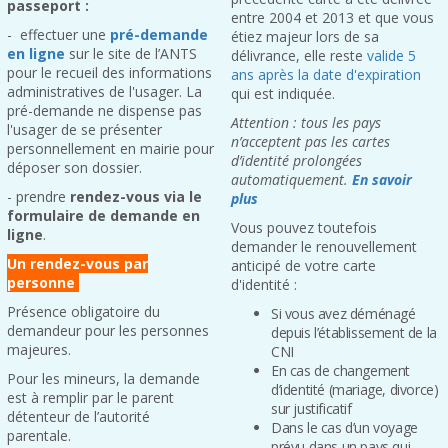
passeport :
entre 2004 et 2013 et que vous
- effectuer une
pré-demande
étiez majeur lors de sa
en ligne
sur le site de l’ANTS
délivrance, elle reste
valide 5
pour le recueil des informations
ans après la date d'expiration
administratives de l'usager. La
qui est indiquée.
pré-demande ne dispense pas
Attention : tous les pays
l'usager de se présenter
n’acceptent pas les cartes
personnellement en mairie pour
d’identité prolongées
déposer son dossier.
automatiquement.
En savoir
- prendre
rendez-vous via le
plus
formulaire de demande en
Vous pouvez toutefois
ligne
.
demander le renouvellement
Un rendez-vous par
anticipé de votre carte
personne
d'identité :
Présence obligatoire du
Si vous avez déménagé
demandeur pour les personnes
depuis l’établissement de la
majeures.
CNI
En cas de changement
Pour les mineurs, la demande
d’identité (mariage, divorce)
est à remplir par le parent
sur justificatif
détenteur de l’autorité
Dans le cas d’un voyage
parentale.
prévu dans un pays qui