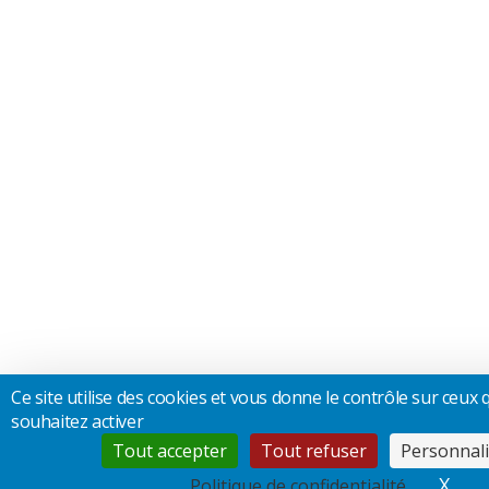
Ce site utilise des cookies et vous donne le contrôle sur ceux
souhaitez activer
Tout accepter
Tout refuser
Personnali
X
Mas
Politique de confidentialité