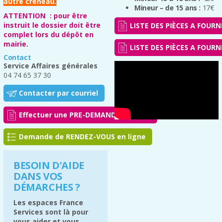
autre créneau.
Mineur – de 15 ans :
17€
ATTENTION : pour être
instruit le dossier doit être
LISTE DES PIÈCES A FOURNI
complet lors du dépôt en
mairie.
LISTE DES PIÈCES A FOURN
Contact
Service Affaires générales
04 74 65 37 30
Contacter par courriel
Effectuer une PRE-DEMANDE en ligne
Demande de RENDEZ-VOUS en ligne
BESOIN D'AIDE
DANS VOS
DÉMARCHES ?
Les espaces France
Services sont là pour
vous aider et vous