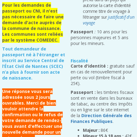
Pour les demandes de
autorise la carte d'identité
passeport ou CNI, il n'est
comme titre de voyage à
pas nécessaire de faire une
l’étranger sur
justificatif d'un
demande d'acte auprès de
voyage
la commune de naissance.
Passeport
:
10 ans pour les
Les communes sont reliées
personnes majeures et 5 ans
par le système COMEDEC.
pour les mineurs.
Tout demandeur de
passeport né à l'étranger et
inscrit au Service Central de
Fiscalité
Carte d'identité :
gratuite sauf
l’État Civil de Nantes (SCEC)
en cas de renouvellement pour
n’a plus à fournir son acte
perte ou vol (timbre fiscal à
de naissance.
25€).
Une réponse vous sera
Passeport :
les timbres fiscaux
adressée sous 2 jours
sont en vente dans les bureaux
ouvrables. Merci de bien
de tabac, au centre des Impôts
vouloir attendre la
ou en ligne sur le site internet
confirmation ou le refus de
de la
Direction Générale des
votre demande de rendez-
Finances Publiques
.
vous avant d'effectuer une
Majeur :
86€
nouvelle demande pour un
Mineur 15 à 18 ans :
42€