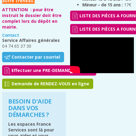
autre créneau.
Mineur – de 15 ans :
17€
ATTENTION : pour être
instruit le dossier doit être
LISTE DES PIÈCES A FOURNI
complet lors du dépôt en
mairie.
LISTE DES PIÈCES A FOURN
Contact
Service Affaires générales
04 74 65 37 30
Contacter par courriel
Effectuer une PRE-DEMANDE en ligne
Demande de RENDEZ-VOUS en ligne
BESOIN D'AIDE
DANS VOS
DÉMARCHES ?
Les espaces France
Services sont là pour
vous aider et vous