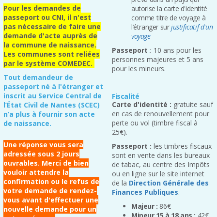
Pour les demandes de
autorise la carte d'identité
passeport ou CNI, il n'est
comme titre de voyage à
pas nécessaire de faire une
l’étranger sur
justificatif d'un
demande d'acte auprès de
voyage
la commune de naissance.
Passeport
:
10 ans pour les
Les communes sont reliées
personnes majeures et 5 ans
par le système COMEDEC.
pour les mineurs.
Tout demandeur de
passeport né à l'étranger et
inscrit au Service Central de
Fiscalité
Carte d'identité :
gratuite sauf
l’État Civil de Nantes (SCEC)
en cas de renouvellement pour
n’a plus à fournir son acte
perte ou vol (timbre fiscal à
de naissance.
25€).
Une réponse vous sera
Passeport :
les timbres fiscaux
adressée sous 2 jours
sont en vente dans les bureaux
ouvrables. Merci de bien
de tabac, au centre des Impôts
vouloir attendre la
ou en ligne sur le site internet
confirmation ou le refus de
de la
Direction Générale des
votre demande de rendez-
Finances Publiques
.
vous avant d'effectuer une
Majeur :
86€
nouvelle demande pour un
Mineur 15 à 18 ans :
42€