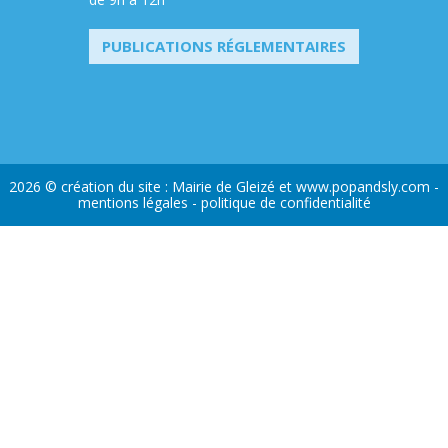
PUBLICATIONS RÉGLEMENTAIRES
2026 © création du site : Mairie de Gleizé et
www.popandsly.com
-
mentions légales
-
politique de confidentialité