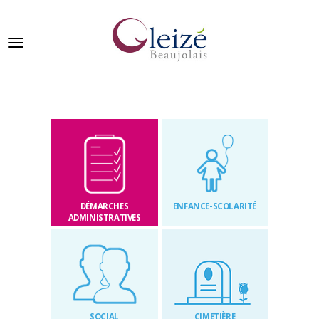
Panneau de gestion des cookies
Ville de Gleizé en beaujolais
GLEIZÉ
SE
PRÉSENTE
DÉMARCHES
ENFANCE-SCOLARITÉ
VIVRE
ADMINISTRATIVES
À
GLEIZÉ
VOS
DÉMARCHES
SOCIAL
CIMETIÈRE
PUBLICATIONS