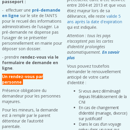
passeport :
entre 2004 et 2013 et que vous
- effectuer une
pré-demande
étiez majeur lors de sa
en ligne
sur le site de l’ANTS
délivrance, elle reste
valide 5
pour le recueil des informations
ans après la date d'expiration
administratives de l'usager. La
qui est indiquée.
pré-demande ne dispense pas
Attention : tous les pays
l'usager de se présenter
n’acceptent pas les cartes
personnellement en mairie pour
d’identité prolongées
déposer son dossier.
automatiquement.
En savoir
- prendre
rendez-vous via le
plus
formulaire de demande en
Vous pouvez toutefois
ligne
.
demander le renouvellement
Un rendez-vous par
anticipé de votre carte
personne
d'identité :
Présence obligatoire du
Si vous avez déménagé
demandeur pour les personnes
depuis l’établissement de la
majeures.
CNI
En cas de changement
Pour les mineurs, la demande
d’identité (mariage, divorce)
est à remplir par le parent
sur justificatif
détenteur de l’autorité
Dans le cas d’un voyage
parentale.
prévu dans un pays qui