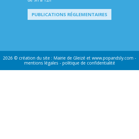
PUBLICATIONS RÉGLEMENTAIRES
2026 © création du site : Mairie de Gleizé et
www.popandsly.com
-
mentions légales
-
politique de confidentialité