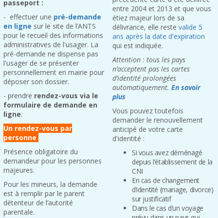
passeport :
entre 2004 et 2013 et que vous
- effectuer une
pré-demande
étiez majeur lors de sa
en ligne
sur le site de l’ANTS
délivrance, elle reste
valide 5
pour le recueil des informations
ans après la date d'expiration
administratives de l'usager. La
qui est indiquée.
pré-demande ne dispense pas
Attention : tous les pays
l'usager de se présenter
n’acceptent pas les cartes
personnellement en mairie pour
d’identité prolongées
déposer son dossier.
automatiquement.
En savoir
- prendre
rendez-vous via le
plus
formulaire de demande en
Vous pouvez toutefois
ligne
.
demander le renouvellement
Un rendez-vous par
anticipé de votre carte
personne
d'identité :
Présence obligatoire du
Si vous avez déménagé
demandeur pour les personnes
depuis l’établissement de la
majeures.
CNI
En cas de changement
Pour les mineurs, la demande
d’identité (mariage, divorce)
est à remplir par le parent
sur justificatif
détenteur de l’autorité
Dans le cas d’un voyage
parentale.
prévu dans un pays qui