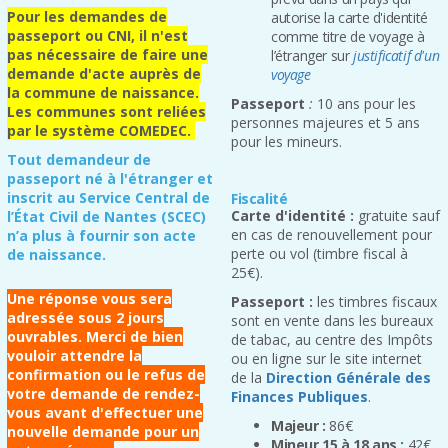
Pour les demandes de
autorise la carte d'identité
passeport ou CNI, il n'est
comme titre de voyage à
pas nécessaire de faire une
l’étranger sur
justificatif d'un
demande d'acte auprès de
voyage
la commune de naissance.
Passeport
:
10 ans pour les
Les communes sont reliées
personnes majeures et 5 ans
par le système COMEDEC.
pour les mineurs.
Tout demandeur de
passeport né à l'étranger et
inscrit au Service Central de
Fiscalité
Carte d'identité :
gratuite sauf
l’État Civil de Nantes (SCEC)
en cas de renouvellement pour
n’a plus à fournir son acte
perte ou vol (timbre fiscal à
de naissance.
25€).
Une réponse vous sera
Passeport :
les timbres fiscaux
adressée sous 2 jours
sont en vente dans les bureaux
ouvrables. Merci de bien
de tabac, au centre des Impôts
vouloir attendre la
ou en ligne sur le site internet
confirmation ou le refus de
de la
Direction Générale des
votre demande de rendez-
Finances Publiques
.
vous avant d'effectuer une
Majeur :
86€
nouvelle demande pour un
Mineur 15 à 18 ans :
42€