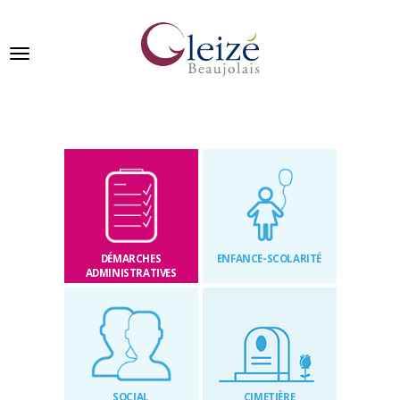
Panneau de gestion des cookies
Ville de Gleizé en beaujolais
GLEIZÉ
SE
PRÉSENTE
DÉMARCHES
ENFANCE-SCOLARITÉ
VIVRE
ADMINISTRATIVES
À
GLEIZÉ
VOS
DÉMARCHES
SOCIAL
CIMETIÈRE
PUBLICATIONS