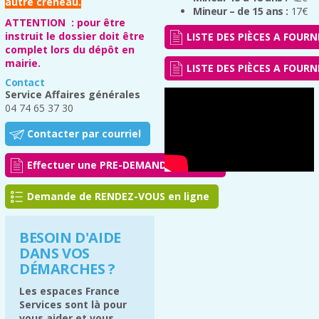
autre créneau.
Mineur – de 15 ans :
17€
ATTENTION : pour être
instruit le dossier doit être
LISTE DES PIÈCES A FOURNI
complet lors du dépôt en
mairie.
LISTE DES PIÈCES A FOURN
Contact
Service Affaires générales
04 74 65 37 30
Contacter par courriel
Effectuer une PRE-DEMANDE en ligne
Demande de RENDEZ-VOUS en ligne
BESOIN D'AIDE
DANS VOS
DÉMARCHES ?
Les espaces France
Services sont là pour
vous aider et vous