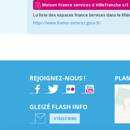
Maison France services à Villefranche s/S
La liste des espaces France Services dans le Rhô
https://www.france-services.gouv.fr/
REJOIGNEZ-NOUS !
PLAN
GLEIZÉ FLASH INFO
S'INSCRIRE