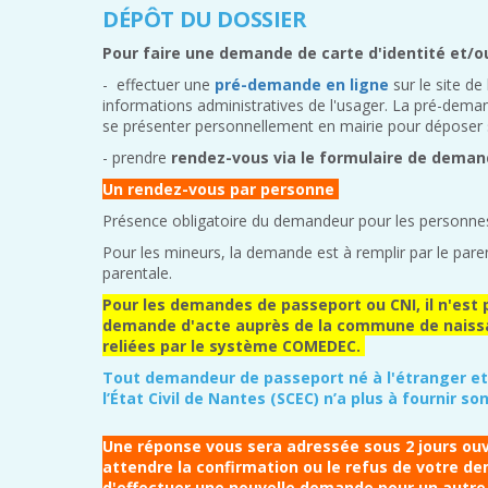
DÉPÔT DU DOSSIER
Pour faire une demande de carte d'identité et/o
- effectuer une
pré-demande en ligne
sur le site de
informations administratives de l'usager. La pré-dema
se présenter personnellement en mairie pour déposer 
- prendre
rendez-vous via le formulaire de deman
Un rendez-vous par personne
Présence obligatoire du demandeur pour les personne
Pour les mineurs, la demande est à remplir par le paren
parentale.
Pour les demandes de passeport ou CNI, il n'est 
demande d'acte auprès de la commune de nais
reliées par le système COMEDEC.
Tout demandeur de passeport né à l'étranger et 
l’État Civil de Nantes (SCEC) n’a plus à fournir s
Une réponse vous sera adressée sous 2 jours ouvr
attendre la confirmation ou le refus de votre 
d'effectuer une nouvelle demande pour un autre