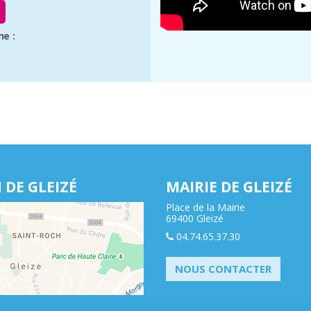
ne :
 DE GLEIZÉ
MAIRIE DE GLEIZÉ
Place de la Mairie
69400 Gleizé
04.74.65.37.30
NOUS CONTACTER