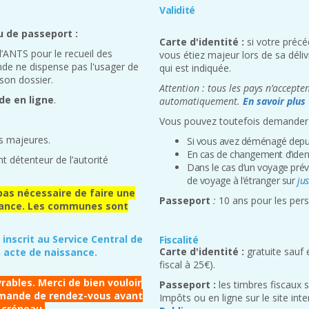
Validité
u de passeport :
Carte d'identité :
si votre préc
 l’ANTS pour le recueil des
vous étiez majeur lors de sa déliv
nde ne dispense pas l'usager de
qui est indiquée.
son dossier.
Attention : tous les pays n’accepte
de en ligne
.
automatiquement.
En savoir plus
Vous pouvez toutefois demander le
s majeures.
Si vous avez déménagé depuis
En cas de changement d’identit
t détenteur de l’autorité
Dans le cas d’un voyage prévu
de voyage à l’étranger sur
jus
pas nécessaire de faire une
Passeport
:
10 ans pour les per
sance. Les communes sont
inscrit au Service Central de
Fiscalité
Carte d'identité :
gratuite sauf 
on acte de naissance.
fiscal à 25€).
ables. Merci de bien vouloir
Passeport :
les timbres fiscaux 
demande de rendez-vous avant
Impôts ou en ligne sur le site int
 créneau.