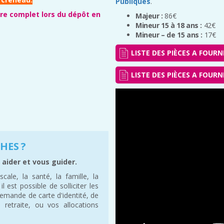
Publiques
.
tre complet lors du dépôt en
Majeur :
86€
Mineur 15 à 18 ans :
42€
Mineur – de 15 ans :
17€
LISTE DES PIÈCES A FOURNI
LISTE DES PIÈCES A FOURN
HES ?
 aider et vous guider.
cale, la santé, la famille, la
 il est possible de solliciter les
demande de carte d'identité, de
 retraite, ou vos allocations