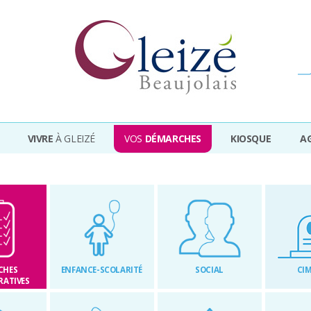
Ville de Gleizé en beaujolais
VIVRE
À GLEIZÉ
VOS
DÉMARCHES
KIOSQUE
A
CHES
ENFANCE-SCOLARITÉ
SOCIAL
CIM
RATIVES