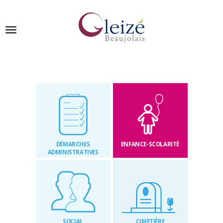
Panneau de gestion des cookies
Ville de Gleizé en beaujolais
GLEIZÉ
SE
PRÉSENTE
DÉMARCHES
ENFANCE-SCOLARITÉ
VIVRE
ADMINISTRATIVES
À
GLEIZÉ
VOS
DÉMARCHES
SOCIAL
CIMETIÈRE
PUBLICATIONS