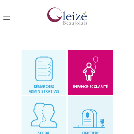
Panneau de gestion des cookies
Ville de Gleizé en beaujolais
GLEIZÉ
SE
PRÉSENTE
DÉMARCHES
ENFANCE-SCOLARITÉ
VIVRE
ADMINISTRATIVES
À
GLEIZÉ
VOS
DÉMARCHES
SOCIAL
CIMETIÈRE
PUBLICATIONS