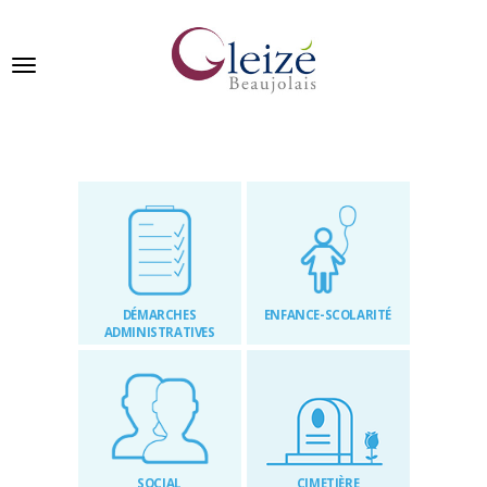
Panneau de gestion des cookies
Ville de Gleizé en beaujolais
GLEIZÉ
SE
PRÉSENTE
DÉMARCHES
ENFANCE-SCOLARITÉ
VIVRE
ADMINISTRATIVES
À
GLEIZÉ
VOS
DÉMARCHES
SOCIAL
CIMETIÈRE
PUBLICATIONS