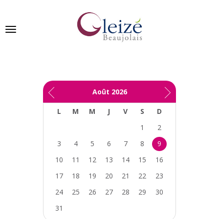
Panneau de gestion des cookies
Ville de Gleizé en beaujolais
Août
2026
GLEIZÉ
L
M
M
J
V
S
D
SE
PRÉSENTE
1
2
3
4
5
6
7
8
9
VIVRE
À
10
11
12
13
14
15
16
GLEIZÉ
17
18
19
20
21
22
23
VOS
24
25
26
27
28
29
30
DÉMARCHES
31
PUBLICATIONS