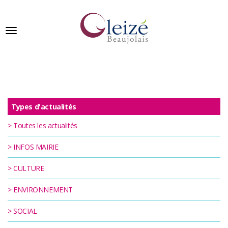
Panneau de gestion des cookies
Ville de Gleizé en beaujolais
Types d'actualités
GLEIZÉ
SE
>
Toutes les actualités
PRÉSENTE
>
INFOS MAIRIE
VIVRE
À
>
CULTURE
GLEIZÉ
>
ENVIRONNEMENT
VOS
DÉMARCHES
>
SOCIAL
PUBLICATIONS